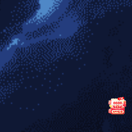
篮板表现张茹虽投篮失准但贡献显著