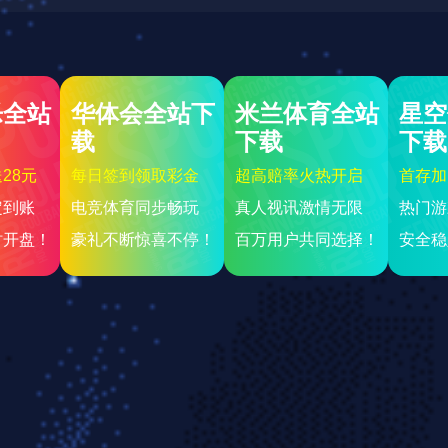
而非外部因素
登贝莱状态火热巴黎全力
2026-08-05
7 次阅读
与时间需求
阿德巴约今日豪取30分2