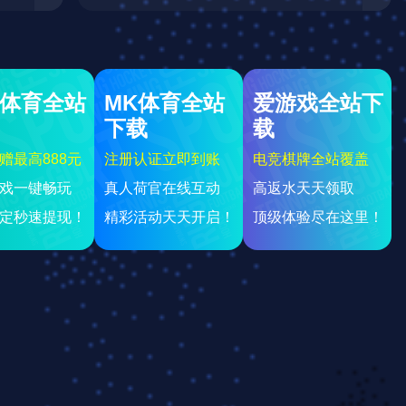
以赴迎战利物浦挑战
0篮板创队史自17年怀特塞德以来新纪录